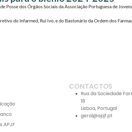
a de Posse dos Órgãos Sociais da Associação Portuguesa de Joven
etivo do Infarmed, Rui Ivo, e do Bastonário da Ordem dos Farmac
CONTACTOS
Rua da Sociedade Far
18
icação
Lisboa, Portugal
ranco
geral@apjf.pt
os APJF